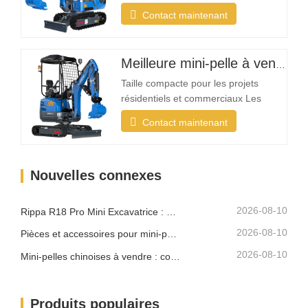
en Amérique du Nord, en Australie et
Contact maintenant
en Asie du Sud-Est, Rippa constate
une demande croissante pour des
mini-pelles conçues spécifiquement
Meilleure mini-pelle à vendre
pour les applications de jardin et
légères Qu'est-ce qui rend une mini-
Taille compacte pour les projets
pelle idéale…
résidentiels et commerciaux Les
projets d'aménagement paysager se
Contact maintenant
déroulent souvent dans des espaces
restreints tels que les jardins, les
cours, les trottoirs, les parcs et les
Nouvelles connexes
propriétés résidentielles. Une mini-
pelle compacte doit être
suffisamment petite pour…
2026-08-10
Rippa R18 Pro Mini Excavatrice : Excavatrice compacte conçue pour les travaux professionnels
2026-08-10
Pièces et accessoires pour mini-pelle Rippa : Guide complet de remplacement et de mise à niveau
2026-08-10
Mini-pelles chinoises à vendre : comment choisir un fabricant fiable
Produits populaires