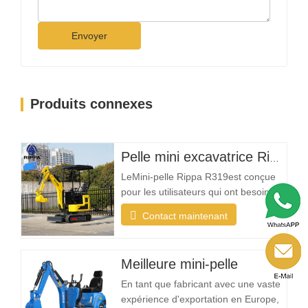
Envoyer
Produits connexes
Pelle mini excavatrice Rippa R319 – Pelle compacte de 1 tonne
LeMini-pelle Rippa R319est conçue
pour les utilisateurs qui ont besoin
d'une machine fiable, compacte et
Contact maintenant
facile à utiliser pour les tâches
d'excavation quotidiennes. Que vous
soyez un entrepreneur paysagiste, un
Meilleure mini-pelle
propriétaire, un agriculteur ou une
entreprise de location, la R319 offre
En tant que fabricant avec une vaste
la…
expérience d'exportation en Europe,