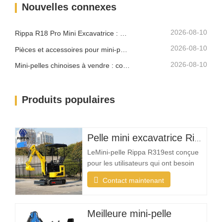
Nouvelles connexes
propriétés résidentielles. Une mini-
pelle compacte doit être
suffisamment petite pour…
2026-08-10
Rippa R18 Pro Mini Excavatrice : Excavatrice compacte conçue pour les travaux professionnels
2026-08-10
Pièces et accessoires pour mini-pelle Rippa : Guide complet de remplacement et de mise à niveau
2026-08-10
Mini-pelles chinoises à vendre : comment choisir un fabricant fiable
Produits populaires
Pelle mini excavatrice Rippa R319 – Pelle compacte de 1 tonne
LeMini-pelle Rippa R319est conçue
pour les utilisateurs qui ont besoin
d'une machine fiable, compacte et
Contact maintenant
facile à utiliser pour les tâches
d'excavation quotidiennes. Que vous
soyez un entrepreneur paysagiste, un
Meilleure mini-pelle
propriétaire, un agriculteur ou une