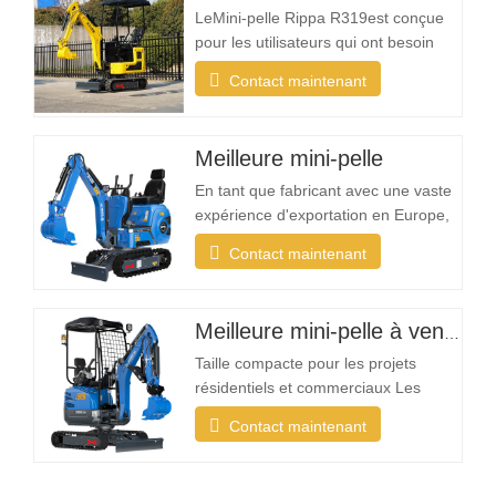
LeMini-pelle Rippa R319est conçue
pour les utilisateurs qui ont besoin
d'une machine fiable, compacte et
Contact maintenant
facile à utiliser pour les tâches
d'excavation quotidiennes. Que vous
soyez un entrepreneur paysagiste, un
Meilleure mini-pelle
propriétaire, un agriculteur ou une
entreprise de location, la R319 offre
En tant que fabricant avec une vaste
la…
expérience d'exportation en Europe,
en Amérique du Nord, en Australie et
Contact maintenant
en Asie du Sud-Est, Rippa constate
une demande croissante pour des
mini-pelles conçues spécifiquement
Meilleure mini-pelle à vendre
pour les applications de jardin et
légères Qu'est-ce qui rend une mini-
Taille compacte pour les projets
pelle idéale…
résidentiels et commerciaux Les
projets d'aménagement paysager se
Contact maintenant
déroulent souvent dans des espaces
restreints tels que les jardins, les
cours, les trottoirs, les parcs et les