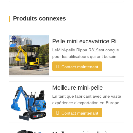
Produits connexes
Pelle mini excavatrice Rippa R319 – Pelle compacte de 1 tonne
LeMini-pelle Rippa R319est conçue
pour les utilisateurs qui ont besoin
d'une machine fiable, compacte et
Contact maintenant
facile à utiliser pour les tâches
d'excavation quotidiennes. Que vous
soyez un entrepreneur paysagiste, un
Meilleure mini-pelle
propriétaire, un agriculteur ou une
entreprise de location, la R319 offre
En tant que fabricant avec une vaste
la…
expérience d'exportation en Europe,
en Amérique du Nord, en Australie et
Contact maintenant
en Asie du Sud-Est, Rippa constate
une demande croissante pour des
mini-pelles conçues spécifiquement