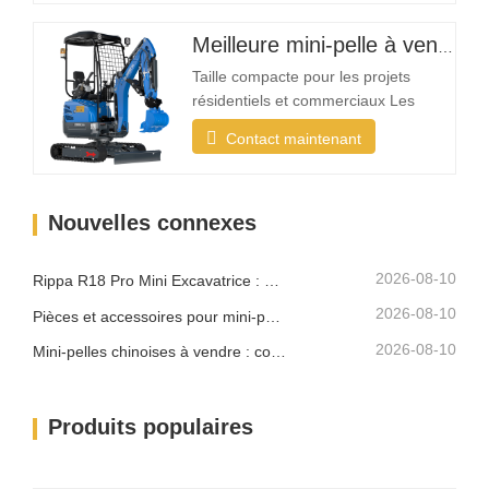
une demande croissante pour des
mini-pelles conçues spécifiquement
Meilleure mini-pelle à vendre
pour les applications de jardin et
légères Qu'est-ce qui rend une mini-
Taille compacte pour les projets
pelle idéale…
résidentiels et commerciaux Les
projets d'aménagement paysager se
Contact maintenant
déroulent souvent dans des espaces
restreints tels que les jardins, les
cours, les trottoirs, les parcs et les
Nouvelles connexes
propriétés résidentielles. Une mini-
pelle compacte doit être
suffisamment petite pour…
2026-08-10
Rippa R18 Pro Mini Excavatrice : Excavatrice compacte conçue pour les travaux professionnels
2026-08-10
Pièces et accessoires pour mini-pelle Rippa : Guide complet de remplacement et de mise à niveau
2026-08-10
Mini-pelles chinoises à vendre : comment choisir un fabricant fiable
Produits populaires