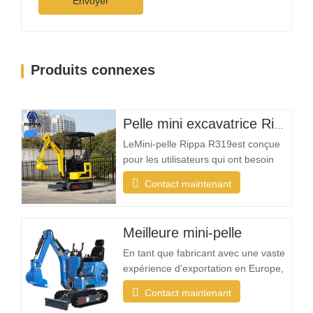
Envoyer
Produits connexes
Pelle mini excavatrice Rippa R319 – Pelle compacte de 1 tonne
LeMini-pelle Rippa R319est conçue
pour les utilisateurs qui ont besoin
d'une machine fiable, compacte et
Contact maintenant
facile à utiliser pour les tâches
d'excavation quotidiennes. Que vous
soyez un entrepreneur paysagiste, un
Meilleure mini-pelle
propriétaire, un agriculteur ou une
entreprise de location, la R319 offre
En tant que fabricant avec une vaste
la…
expérience d'exportation en Europe,
en Amérique du Nord, en Australie et
Contact maintenant
en Asie du Sud-Est, Rippa constate