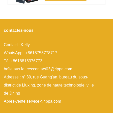
une demande croissante pour des
mini-pelles conçues spécifiquement
pour les applications de jardin et
légères Qu'est-ce qui rend une mini-
pelle idéale
contactez-nous
Contact : Kelly
WhatsApp : +8618753778717
Tél:+8618815376773
boîte aux lettres:contact03@rippa.com
Adresse : n° 39, rue Guang'an, bureau du sous-
district de Liuxing, zone de haute technologie, ville
de Jining
Après-vente:service@rippa.com