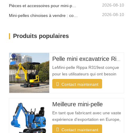
2026-08-10
Pièces et accessoires pour mini-pelle Rippa : Guide complet de remplacement et de mise à niveau
2026-08-10
Mini-pelles chinoises à vendre : comment choisir un fabricant fiable
Produits populaires
Pelle mini excavatrice Rippa R319 – Pelle compacte de 1 tonne
LeMini-pelle Rippa R319est conçue
pour les utilisateurs qui ont besoin
d'une machine fiable, compacte et
Contact maintenant
facile à utiliser pour les tâches
d'excavation quotidiennes. Que vous
soyez un entrepreneur paysagiste, un
Meilleure mini-pelle
propriétaire, un agriculteur ou une
En tant que fabricant avec une vaste
entreprise de location, la R319 offre
expérience d'exportation en Europe,
la
en Amérique du Nord, en Australie et
Contact maintenant
en Asie du Sud-Est, Rippa constate